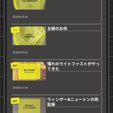
2024.10.28
主線のお供
ペン
2024.05.26
憧れのライトファストがやっ
画材
てきた
2023.11.05
ウィンザー&ニュートンの色
画材
鉛筆