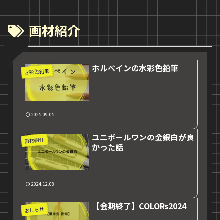
画材紹介
ホルベインの水彩色鉛筆
水彩色鉛筆
2025.09.05
ユニボールワンの金銀白が良
画材紹介
かった話
2024.12.08
【会期終了】COLORs2024
おしらせ